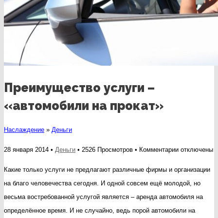
Преимущество услуги –
«автомобили на прокат»
Наслаждение
»
Деньги
к
28 января 2014 •
Деньги
• 2526 Просмотров •
Комментарии
отключены
записи
Какие только услуги не предлагают различные фирмы и организации
Преимущест
на благо человечества сегодня. И одной совсем ещё молодой, но
услуги
весьма востребованной услугой является – аренда автомобиля на
–
определённое время. И не случайно, ведь порой автомобили на
«автомобили