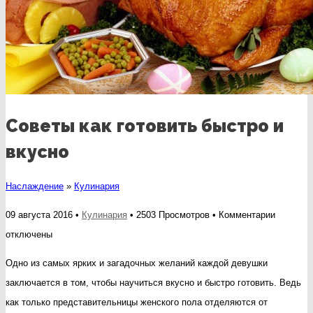
Советы как готовить быстро и
вкусно
Наслаждение
»
Кулинария
к
09 августа 2016 •
Кулинария
• 2503 Просмотров •
Комментарии
записи
отключены
Советы
Одно из самых ярких и загадочных желаний каждой девушки
как
заключается в том, чтобы научиться вкусно и быстро готовить. Ведь
готовить
как только представительницы женского пола отделяются от
быстро