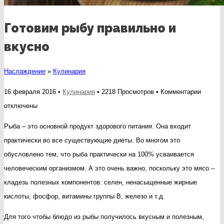
Готовим рыбу правильно и
вкусно
Наслаждение
»
Кулинария
к
16 февраля 2016 •
Кулинария
• 2218 Просмотров •
Комментарии
записи
отключены
Готови
Рыба – это основной продукт здорового питания. Она входит
рыбу
практически во все существующие диеты. Во многом это
правил
обусловлено тем, что рыба практически на 100% усваивается
и
человеческим организмом. А это очень важно, поскольку это мясо –
вкусно
кладезь полезных компонентов: селен, ненасыщенные жирные
кислоты, фосфор, витамины группы В, железо и т.д.
Для того чтобы блюдо из рыбы получилось вкусным и полезным,