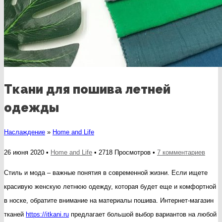
Ткани для пошива летней
одежды
Наслаждение
»
Home and Life
к
26 июня 2020 •
Home and Life
• 2718 Просмотров •
7 комментариев
запис
Стиль и мода – важные понятия в современной жизни. Если ищете
Ткани
красивую женскую летнюю одежду, которая будет еще и комфортной
для
в носке, обратите внимание на материалы пошива. Интернет-магазин
поши
тканей
https://itkani.ru
предлагает большой выбор вариантов на любой
летне