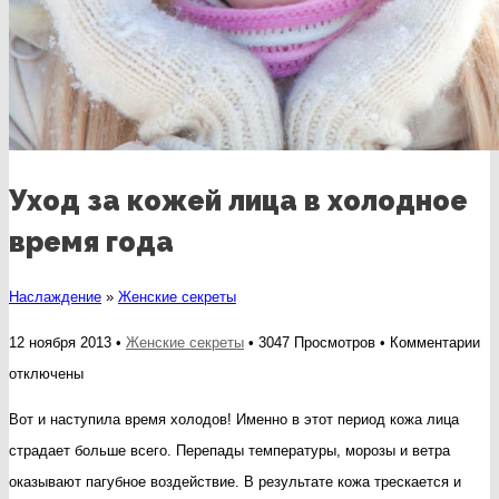
Уход за кожей лица в холодное
время года
Наслаждение
»
Женские секреты
к
12 ноября 2013 •
Женские секреты
• 3047 Просмотров •
Комментарии
за
отключены
Ух
Вот и наступила время холодов! Именно в этот период кожа лица
за
страдает больше всего. Перепады температуры, морозы и ветра
ко
оказывают пагубное воздействие. В результате кожа трескается и
ли