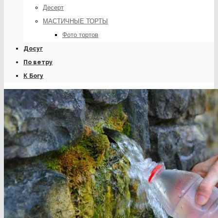
Десерт
МАСТИЧНЫЕ ТОРТЫ
Фото тортов
Досуг
По ветру
К Богу