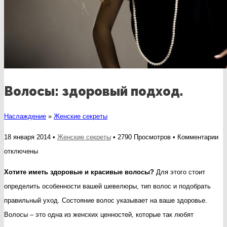
Волосы: здоровый подход.
Наслаждение
»
Женские секреты
к
18 января 2014 •
Женские секреты
• 2790 Просмотров •
Комментарии
за
отключены
Во
Хотите иметь здоровые и красивые волосы?
Для этого стоит
зд
определить особенности вашей шевелюры, тип волос и подобрать
по
правильный уход. Состояние волос указывает на ваше здоровье.
Волосы – это одна из женских ценностей, которые так любят