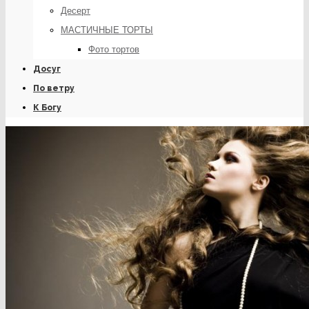
Десерт
МАСТИЧНЫЕ ТОРТЫ
Фото тортов
Досуг
По ветру
К Богу