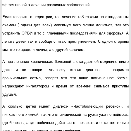
эффективной в лечении различных заболеваний.
Если говорить о педиатрии, то лечение таблетками по стандартным
схемам ( одним для всех) максимум чего можна добиться, так это
устранить ОРВИ и то с плачевными последствиями для здоровья. А
лечить детей так я вообще считаю преступлением. С одной стороны
мы что-то вроде и лечим, а с другой калечим.
А про лечение хронических болезней в стандартной медицине никто
даже и не говорит- человеку ставят диагноз — например
бронхиальная астма, говорят что это ваше пожизненное бремя,
награждают ингалятором и время от времени снимают приступы
удушья.
А сколько детей имеет диагноз- «Частоболеющий ребенок», и
пичкают его химией, так что от химической нагрузки уже не поймешь
где болезнь, а где побочные действия от лекарств и остается только
догадываться, что делать с таким ребенком.