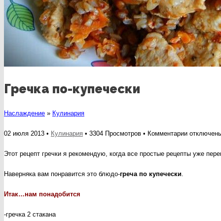
Гречка по-купечески
Наслаждение
»
Кулинария
к
02 июля 2013 •
Кулинария
• 3304 Просмотров •
Комментарии
отключен
записи
Этот рецепт гречки я рекомендую, когда все простые рецепты уже переп
Гречка
Наверняка вам понравится это блюдо-
греча по купечески
.
по-
купечески
Итак…нам понадобится
-гречка 2 стакана