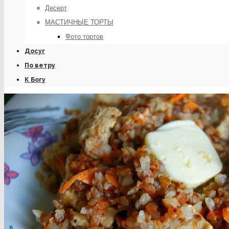
Десерт
МАСТИЧНЫЕ ТОРТЫ
Фото тортов
Досуг
По ветру
К Богу