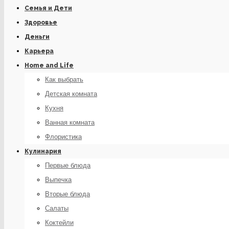
Семья и Дети
Здоровье
Деньги
Карьера
Home and Life
Как выбрать
Детская комната
Кухня
Ванная комната
Флористика
Кулинария
Первые блюда
Выпечка
Вторые блюда
Салаты
Коктейли