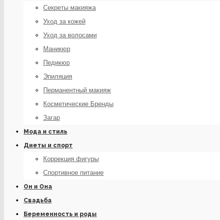
Секреты макияжа
Уход за кожей
Уход за волосами
Маникюр
Педикюр
Эпиляция
Перманентный макияж
Косметические Бренды
Загар
Мода и стиль
Диеты и спорт
Коррекция фигуры
Спортивное питание
Он и Она
Свадьба
Беременность и роды