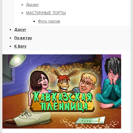
Десерт
МАСТИЧНЫЕ ТОРТЫ
Фото тортов
Досуг
По ветру
К Богу