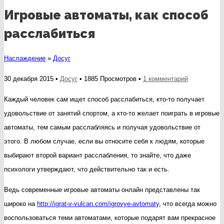
Игровые автоматы, как способ
расслабиться
Наслаждение
»
Досуг
к
30 декабря 2015 •
Досуг
• 1885 Просмотров •
1 комментарий
записи
Каждый человек сам ищет способ расслабиться, кто-то получает
Игровые
удовольствие от занятий спортом, а кто-то желает поиграть в игровые
автоматы,
автоматы, тем самым расслабляясь и получая удовольствие от
как
этого. В любом случае, если вы относите себя к людям, которые
способ
выбирают второй вариант расслабления, то знайте, что даже
расслабить
психологи утверждают, что действительно так и есть.
Ведь современные игровые автоматы онлайн представлены так
широко на
http://igrat-v-vulcan.com/igrovye-avtomaty
, что всегда можно
воспользоваться теми автоматами, которые подарят вам прекрасное