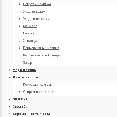
Секреты макияжа
Уход за кожей
Уход за волосами
Маникюр
Педикюр
Эпиляция
Перманентный макияж
Косметические Бренды
Загар
Мода и стиль
Диеты и спорт
Коррекция фигуры
Спортивное питание
Он и Она
Свадьба
Беременность и роды