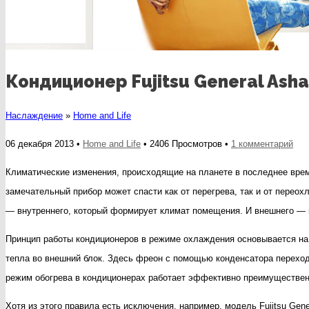
Кондиционер Fujitsu General Ash
Наслаждение
»
Home and Life
к
06 декабря 2013 •
Home and Life
• 2406 Просмотров •
1 комментарий
зап
Климатические изменения, происходящие на планете в последнее врем
Кон
замечательный прибор может спасти как от перегрева, так и от перео
Fuji
— внутреннего, который формирует климат помещения. И внешнего — 
Gen
Принцип работы кондиционеров в режиме охлаждения основывается на
Ash
тепла во внешний блок. Здесь фреон с помощью конденсатора переход
режим обогрева в кондиционерах работает эффективно преимущественн
Хотя из этого правила есть исключения, например, модель Fujitsu Gen