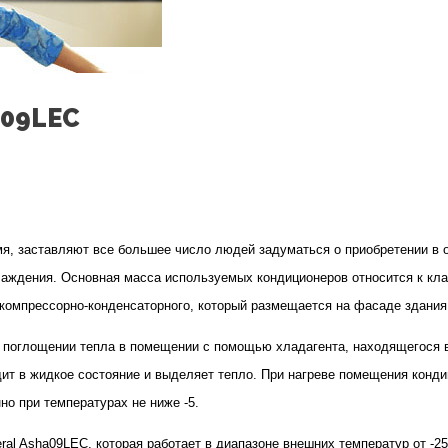
a09LEC
иси
я, заставляют все большее число людей задуматься о приобретении в 
диционер
хлаждения. Основная масса используемых кондиционеров относится к кл
tsu
компрессорно-конденсаторного, который размещается на фасаде здания
eral
 поглощении тепла в помещении с помощью хладагента, находящегося в
a09LEC
ит в жидкое состояние и выделяет тепло. При нагреве помещения конди
о при температурах не ниже -5.
eral Asha09LEC, которая работает в диапазоне внешних температур от -