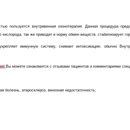
!
тью пользуется внутривенная озонотерапия. Данная процедура предс
 кислорода, так же приводит в норму обмен веществ, стабилизирует г
укрепляет иммунную систему, снимает интоксикацию. обычно Внутри
tml
Вы можете ознакомится с отзывами пациентов и комментариями спец
я болезнь, атеросклероз, венозная недостаточность;