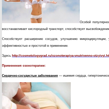
организма
Особой популярнос
восстанавливает кислородный транспорт, способствует высвобождению
Способствует расширению сосудов, улучшению микроциркуляции, 
эффективностью и простотой в применении.
Здесь
http://cosmetologygrad.ru/ozonoterapiya-vnutrivenno-otzyivyi.h
Применения озонотерапии:
Сердечно-сосудистые заболевания
— ишемия сердца, гипертоническа