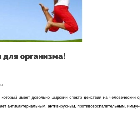
 для организма!
ны
который имеет довольно широкий спектр действия на человеческий о
апия
адает антибактериальным, антивирусным, противовоспалительным, имм