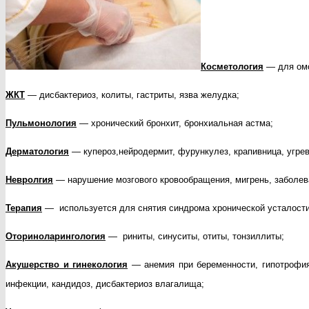
Косметология
— для омо
ЖКТ
— дисбактериоз, колиты, гастриты, язва желудка;
Пульмонология
— хронический бронхит, бронхиальная астма;
Дерматология
— купероз,нейродермит, фурункулез, крапивница, угрев
Невролгия
— нарушение мозгового кровообращения, мигрень, заболева
Терапия
— используется для снятия синдрома хронической усталости
Оториноларингология
— риниты, синуситы, отиты, тонзиллиты;
Акушерство и гинекология
— анемия при беременности, гипотрофия 
инфекции, кандидоз, дисбактериоз влагалища;