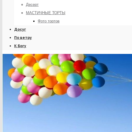
Десерт
МАСТИЧНЫЕ ТОРТЫ
Фото тортов
Досуг
По ветру
К Богу