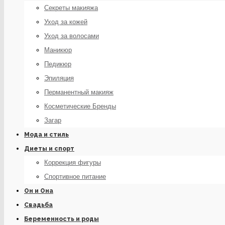
Секреты макияжа
Уход за кожей
Уход за волосами
Маникюр
Педикюр
Эпиляция
Перманентный макияж
Косметические Бренды
Загар
Мода и стиль
Диеты и спорт
Коррекция фигуры
Спортивное питание
Он и Она
Свадьба
Беременность и роды