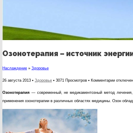
Озонотерапия – источник энергии
Наслаждение
»
Здоровье
к
26 августа 2013 •
Здоровье
• 3071 Просмотров •
Комментарии
отключе
записи
Озонотерапия
— современный, не медикаментозный метод лечения, 
Озонотер
применения озонотерапии в различных областях медицины. Озон обл
–
источник
энергии
для