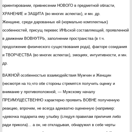
ориентировании, привнесении НОВОГО в предметной области,
ХРАНЕНИЕ и ЗАЩИТА (во многих аспектах), и мн. др.
Женщине, среди дарованных ей (нормально комплектных)
особенностей, присущ перевес ИНЬской составляющей, проявленной
в движении ВОВНУТРЬ, заполнении пространства (в т.ч.
продолжение физического существования рода), факторе созидания
и ТВОРЧЕСТВА (во многих аспектах), эмоциях, интуитивности, и мн.
др.
ВАЖНОЙ особенностью взаимодействия Мужчин и Женщин
(несмотря на то,что обе стороны стремятся получить оценку и
внимание у противоположной, — Мужскому началу
ПРЕИМУЩЕСТВЕННО характерно проявить ВОВНЕ полученную
реакцию, впрочем, не всегда адекватно оцененную (например:
«девочка подарила ему улыбку (следуя правилам приличия либо
ради прикола)… а он, не откладывая, обнаружил в себе черты