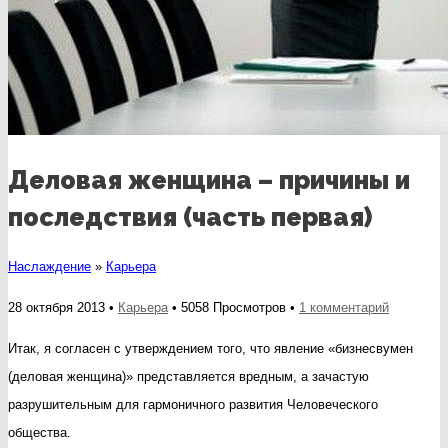
Деловая женщина – причины и
последствия (часть первая)
Наслаждение
»
Карьера
к
28 октября 2013 •
Карьера
• 5058 Просмотров •
1 комментарий
записи
Итак, я согласен с утверждением того, что явление «бизнесвумен
Деловая
(деловая женщина)» представляется вредным, а зачастую
женщина
разрушительным для гармоничного развития Человеческого
–
общества.
причины