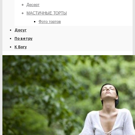
Десерт
МАСТИЧНЫЕ ТОРТЫ
Фото тортов
Досуг
По ветру
К Богу