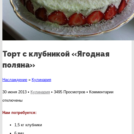
Торт с клубникой «Ягодная
поляна»
Наслаждение
»
Кулинария
к
30 июня 2013 •
Кулинария
• 3495 Просмотров •
Комментарии
записи
отключены
Торт
Нам потребуется:
с
1,5 кг клубники
клубникой
6 яиц
«Ягодная