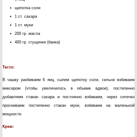
щепотка соли
поляна»
1 ст. сахара
1 ст. муки
200 гр. масла
400 гр. сгущенки (банка)
Тесто:
В чашку разбиваем 6 яиц, сыпем щепотку соли, сильно взбиваем
миксером (чтобы увеличилось в объеме вдвое), постепенно
добавляем стакан сахара и постоянно взбиваем, через ситечко
просеиваем постепенно стакан муки, взбиваем на маленькой
мощности.
Крем: