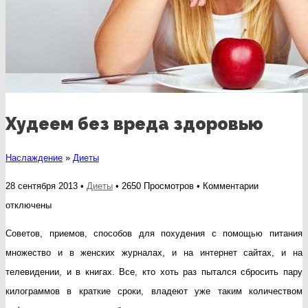
Худеем без вреда здоровью
Наслаждение
»
Диеты
к
28 сентября 2013 •
Диеты
• 2650 Просмотров •
Комментарии
записи
отключены
Худеем
Советов, приемов, способов для похудения с помощью питания
без
множество и в женских журналах, и на интернет сайтах, и на
вреда
телевидении, и в книгах. Все, кто хоть раз пытался сбросить пару
здоровью
килограммов в краткие сроки, владеют уже таким количеством