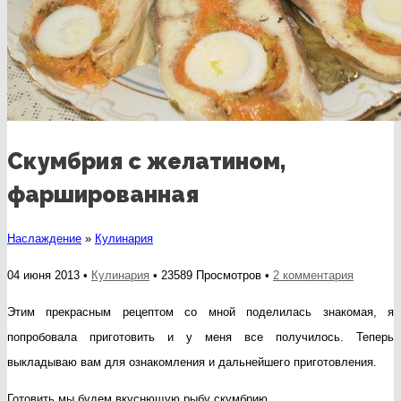
Скумбрия с желатином,
фаршированная
Наслаждение
»
Кулинария
к
04 июня 2013 •
Кулинария
• 23589 Просмотров •
2 комментария
записи
Этим прекрасным рецептом со мной поделилась знакомая, я
Скумбри
попробовала приготовить и у меня все получилось. Теперь
с
выкладываю вам для ознакомления и дальнейшего приготовления.
желатин
Готовить мы будем вкуснющую рыбу скумбрию.
фарширо